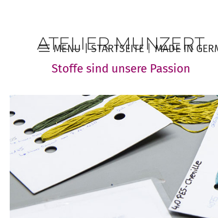
ATELIER MUNZERT
MENU |
STARTSEITE
MADE IN GER
Stoffe sind unsere Passion